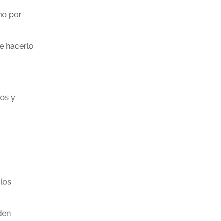
no por
e hacerlo
ros y
 los
den