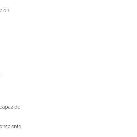
ación
o
 capaz de
consciente