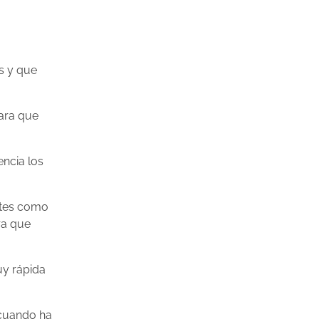
s y que
para que
encia los
ntes como
ara que
uy rápida
 cuando ha