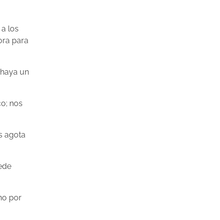
 a los
ora para
 haya un
co; nos
es agota
ede
no por