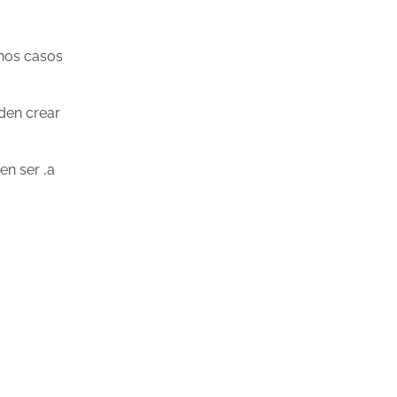
chos casos
den crear
n ser ,a