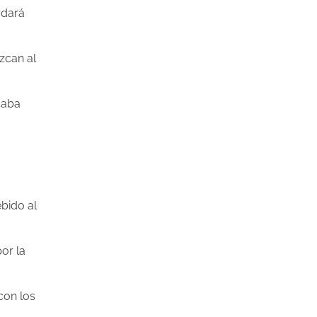
rdará
zcan al
caba
bido al
or la
con los